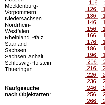
116
Mecklenburg-
126
Vorpommern
136
Niedersachsen
146
Nordrhein-
156
Westfalen
166
Rheinland-Pfalz
176
Saarland
186
Sachsen
196
Sachsen-Anhalt
206
Schleswig-Holstein
216
Thueringen
226
236
246
Kaufgesuche
256
nach Objektarten:
266