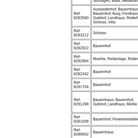
Sonstiges, Wald, Weidela
Aussiedlerhof, Bauernhaus
Ref-
Bauernhof, Burg, Forsthau
8283560
Gutshof, Landhaus, Reiterh
Schloss, Villa
Ref-
Schloss
8283212
Ref-
Bauernhof
8282922
Ref-
Muehle, Reitanlage, Reite
8282864
Ref-
Bauernhof
8282342
Ref-
Bauernhof
8281704
Ref-
Bauernhaus, Bauernhof,
8281298
Gutshof, Landhaus, Mühle
Ref-
Bauernhof, Ferienimmobili
8281008
Ref-
Bauernhaus
8280602