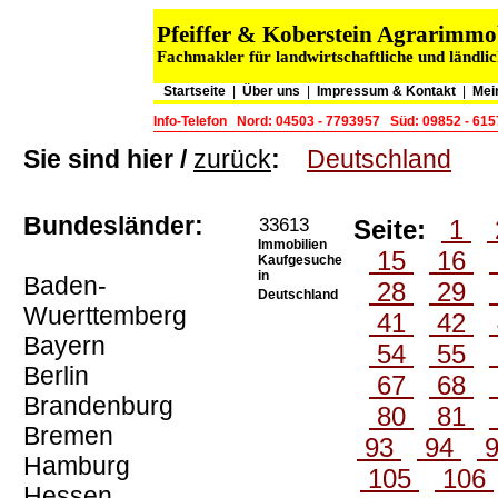
Pfeiffer & Koberstein Agrarimm
Fachmakler für landwirtschaftliche und ländli
Startseite
|
Über uns
|
Impressum & Kontakt
|
Mei
Info-Telefon
Nord: 04503 - 7793957
Süd: 09852 - 61
Sie sind hier /
zurück
:
Deutschland
Bundesländer:
33613
Seite:
1
Immobilien
15
16
Kaufgesuche
in
Baden-
28
29
Deutschland
Wuerttemberg
41
42
Bayern
54
55
Berlin
67
68
Brandenburg
80
81
Bremen
93
94
Hamburg
105
106
Hessen