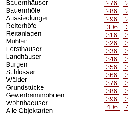
Bauernhäuser
276
Bauernhöfe
286
Aussiedlungen
296
Reiterhöfe
306
Reitanlagen
316
Mühlen
326
Forsthäuser
336
Landhäuser
346
Burgen
356
Schlösser
366
Wälder
376
Grundstücke
386
Gewerbeimmobilien
396
Wohnhaeuser
406
Alle Objektarten