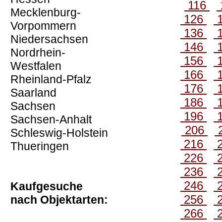
116
Mecklenburg-
126
Vorpommern
136
Niedersachsen
146
Nordrhein-
156
Westfalen
166
Rheinland-Pfalz
176
Saarland
186
Sachsen
196
Sachsen-Anhalt
206
Schleswig-Holstein
216
Thueringen
226
236
246
Kaufgesuche
256
nach Objektarten:
266