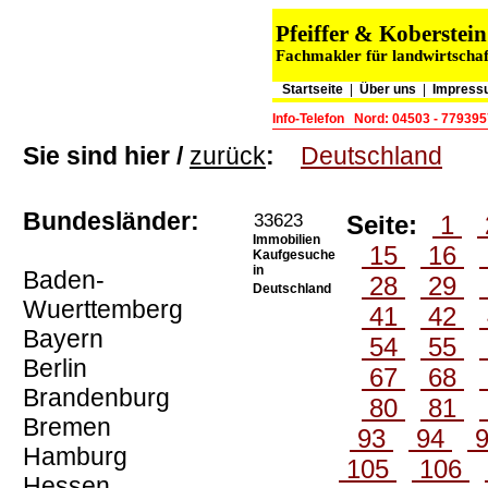
Pfeiffer & Koberste
Fachmakler für landwirtschaf
Startseite
|
Über uns
|
Impress
Info-Telefon
Nord: 04503 - 779395
Sie sind hier /
zurück
:
Deutschland
Bundesländer:
33623
Seite:
1
Immobilien
15
16
Kaufgesuche
in
Baden-
28
29
Deutschland
Wuerttemberg
41
42
Bayern
54
55
Berlin
67
68
Brandenburg
80
81
Bremen
93
94
Hamburg
105
106
Hessen