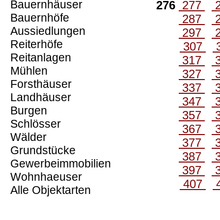
Bauernhäuser
276
277
Bauernhöfe
287
Aussiedlungen
297
Reiterhöfe
307
Reitanlagen
317
Mühlen
327
Forsthäuser
337
Landhäuser
347
Burgen
357
Schlösser
367
Wälder
377
Grundstücke
387
Gewerbeimmobilien
397
Wohnhaeuser
407
Alle Objektarten