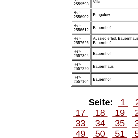
Villa
2559598
Ref-
Bungalow
2558902
Ref-
Bauernhof
2558612
Ref-
Aussiedlerhof, Bauernhaus
2557626
Bauernhof
Ref-
Bauernhof
2557394
Ref-
Bauernhaus
2557220
Ref-
Bauernhof
2557104
Seite:
1
17
18
19
33
34
35
49
50
51