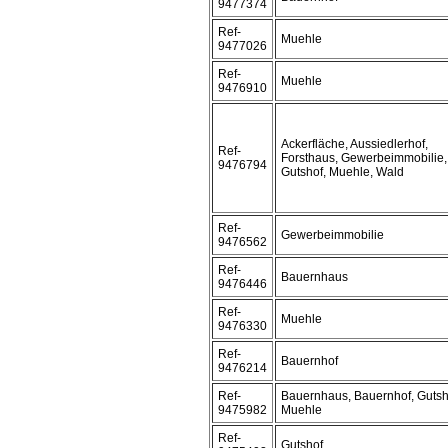
9477374
Ref-
Muehle
9477026
Ref-
Muehle
9476910
Ackerfläche, Aussiedlerhof,
Ref-
Forsthaus, Gewerbeimmobilie,
9476794
Gutshof, Muehle, Wald
Ref-
Gewerbeimmobilie
9476562
Ref-
Bauernhaus
9476446
Ref-
Muehle
9476330
Ref-
Bauernhof
9476214
Ref-
Bauernhaus, Bauernhof, Gutsh
9475982
Muehle
Ref-
Gutshof