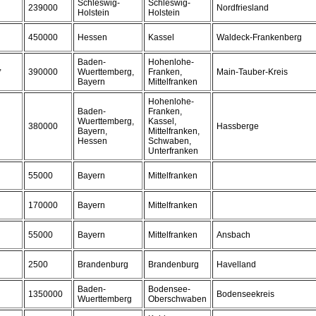
Schleswig-
Schleswig-
239000
Nordfriesland
Holstein
Holstein
450000
Hessen
Kassel
Waldeck-Frankenberg
Baden-
Hohenlohe-
,
390000
Wuerttemberg,
Franken,
Main-Tauber-Kreis
Bayern
Mittelfranken
Hohenlohe-
Baden-
Franken,
Wuerttemberg,
Kassel,
380000
Hassberge
Bayern,
Mittelfranken,
Hessen
Schwaben,
Unterfranken
55000
Bayern
Mittelfranken
170000
Bayern
Mittelfranken
55000
Bayern
Mittelfranken
Ansbach
2500
Brandenburg
Brandenburg
Havelland
Baden-
Bodensee-
1350000
Bodenseekreis
Wuerttemberg
Oberschwaben