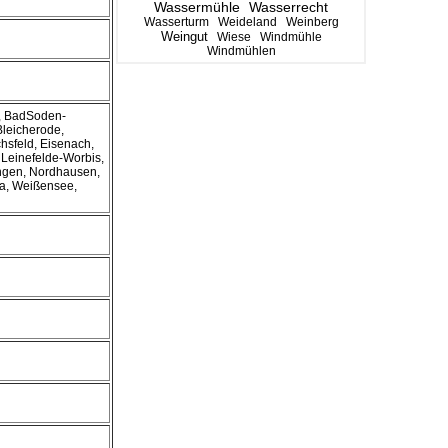
Wassermühle
Wasserrecht
Wasserturm
Weideland
Weinberg
Weingut
Wiese
Windmühle
Windmühlen
, BadSoden-
Bleicherode,
hsfeld, Eisenach,
 Leinefelde-Worbis,
ngen, Nordhausen,
a, Weißensee,