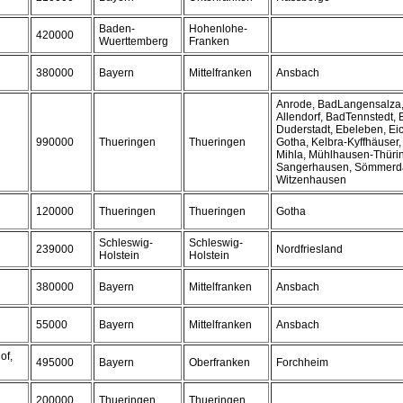
Baden-
Hohenlohe-
420000
Wuerttemberg
Franken
380000
Bayern
Mittelfranken
Ansbach
Anrode, BadLangensalza
Allendorf, BadTennstedt, 
Duderstadt, Ebeleben, Eic
990000
Thueringen
Thueringen
Gotha, Kelbra-Kyffhäuser,
Mihla, Mühlhausen-Thüri
Sangerhausen, Sömmerd
Witzenhausen
120000
Thueringen
Thueringen
Gotha
Schleswig-
Schleswig-
239000
Nordfriesland
Holstein
Holstein
380000
Bayern
Mittelfranken
Ansbach
55000
Bayern
Mittelfranken
Ansbach
of,
495000
Bayern
Oberfranken
Forchheim
200000
Thueringen
Thueringen