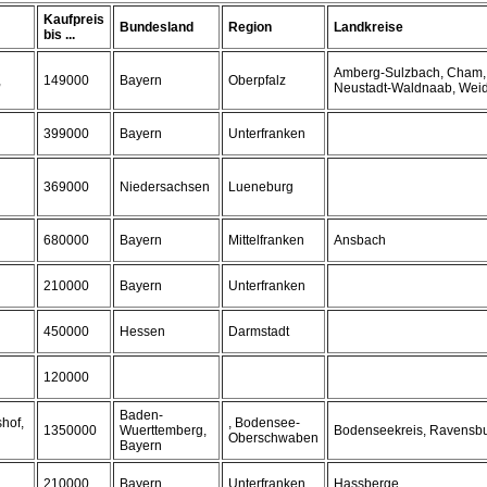
Kaufpreis
Bundesland
Region
Landkreise
bis ...
Amberg-Sulzbach, Cham,
,
149000
Bayern
Oberpfalz
Neustadt-Waldnaab, Wei
399000
Bayern
Unterfranken
369000
Niedersachsen
Lueneburg
680000
Bayern
Mittelfranken
Ansbach
210000
Bayern
Unterfranken
450000
Hessen
Darmstadt
120000
Baden-
hof,
, Bodensee-
1350000
Wuerttemberg,
Bodenseekreis, Ravensbu
Oberschwaben
Bayern
210000
Bayern
Unterfranken
Hassberge