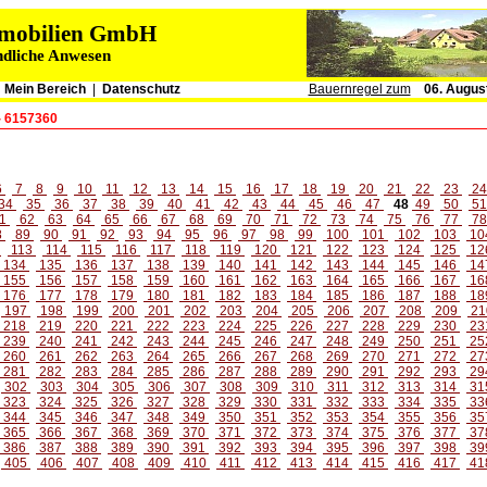
immobilien GmbH
ndliche Anwesen
|
Mein Bereich
|
Datenschutz
Bauernregel zum
06. Augus
- 6157360
6
7
8
9
10
11
12
13
14
15
16
17
18
19
20
21
22
23
2
34
35
36
37
38
39
40
41
42
43
44
45
46
47
48
49
50
5
1
62
63
64
65
66
67
68
69
70
71
72
73
74
75
76
77
7
8
89
90
91
92
93
94
95
96
97
98
99
100
101
102
103
10
2
113
114
115
116
117
118
119
120
121
122
123
124
125
12
134
135
136
137
138
139
140
141
142
143
144
145
146
14
155
156
157
158
159
160
161
162
163
164
165
166
167
16
176
177
178
179
180
181
182
183
184
185
186
187
188
18
197
198
199
200
201
202
203
204
205
206
207
208
209
21
218
219
220
221
222
223
224
225
226
227
228
229
230
23
239
240
241
242
243
244
245
246
247
248
249
250
251
25
260
261
262
263
264
265
266
267
268
269
270
271
272
27
281
282
283
284
285
286
287
288
289
290
291
292
293
29
302
303
304
305
306
307
308
309
310
311
312
313
314
31
323
324
325
326
327
328
329
330
331
332
333
334
335
33
344
345
346
347
348
349
350
351
352
353
354
355
356
35
365
366
367
368
369
370
371
372
373
374
375
376
377
37
386
387
388
389
390
391
392
393
394
395
396
397
398
39
405
406
407
408
409
410
411
412
413
414
415
416
417
41