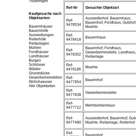
Thueringen
Ref-Nr
Gesuchte Objektart
Kaufgesuche nach
Objektarten:
Aussiedlerhof, Bauernhaus,
Ref-
Bauernhof, Forsthaus, Gutshof
9478534
Bauernhäuser
Muehle
Bauernhöfe
Aussiedlungen
Ref-
Bauernhaus
Reiterhöfe
9478418
Reitanlagen
Mühlen
Bauernhof, Forsthaus,
Ref-
Forsthäuser
Gewerbeimmobilie, Landhaus,
9478302
Landhäuser
Reitanlage
Burgen
Schlösser
Ref-
Muehle
Wälder
9478186
Grundstücke
Gewerbeimmobilien
Ref-
Bauernhof
Wohnhaeuser
9477954
Alle Objektarten
Ref-
Gewerbeimmobilie
9477838
Ref-
Mehrfamilienhaus
9477722
Ref-
Aussiedlerhof, Bauernhof, Guts
9477490
Muehle, Reitanlage, Reiterhof
Ref-
Bauernhof