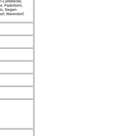
en-Luebbecke,
pe, Paderborn,
is, Siegen-
furt, Warendorf,