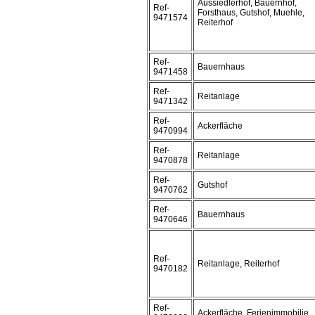
Aussiedlerhof, Bauernhof,
Ref-
Forsthaus, Gutshof, Muehle,
9471574
Reiterhof
Ref-
Bauernhaus
9471458
Ref-
Reitanlage
9471342
Ref-
Ackerfläche
9470994
Ref-
Reitanlage
9470878
Ref-
Gutshof
9470762
Ref-
Bauernhaus
9470646
Ref-
Reitanlage, Reiterhof
9470182
Ref-
Ackerfläche, Ferienimmobilie