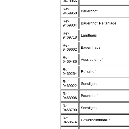
9470066
Ref-
Bauernhof
9469950
Ref-
Bauernhof, Reitanlage
9469834
Ref-
Landhaus
9469718
Ref-
Bauernhaus
9469602
Ref-
Aussiedlerhof
9469486
Ref-
Reiterhof
9469254
Ref-
Sonstiges
9469022
Ref-
Bauernhof
9468906
Ref-
Sonstiges
9468790
Ref-
Gewerbeimmobilie
9468674