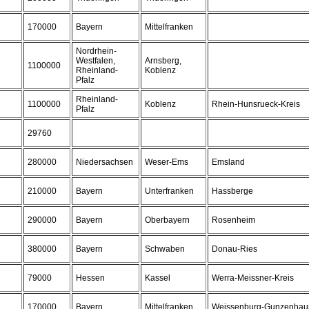
170000
Bayern
Mittelfranken
Nordrhein-
Westfalen,
Arnsberg,
1100000
Rheinland-
Koblenz
Pfalz
Rheinland-
1100000
Koblenz
Rhein-Hunsrueck-Kreis
Pfalz
29760
280000
Niedersachsen
Weser-Ems
Emsland
210000
Bayern
Unterfranken
Hassberge
290000
Bayern
Oberbayern
Rosenheim
380000
Bayern
Schwaben
Donau-Ries
79000
Hessen
Kassel
Werra-Meissner-Kreis
170000
Bayern
Mittelfranken
Weissenburg-Gunzenhau