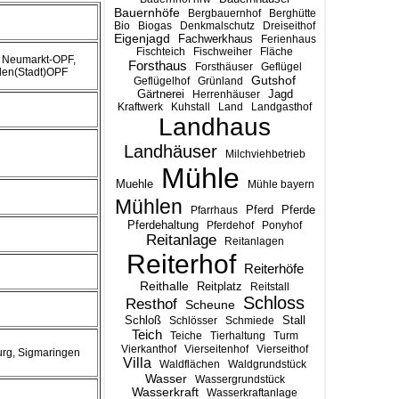
Bauernhöfe
Bergbauernhof
Berghütte
Bio
Biogas
Denkmalschutz
Dreiseithof
Eigenjagd
Fachwerkhaus
Ferienhaus
Fischteich
Fischweiher
Fläche
 Neumarkt-OPF,
Forsthaus
Forsthäuser
Geflügel
den(Stadt)OPF
Gutshof
Geflügelhof
Grünland
Gärtnerei
Jagd
Herrenhäuser
Kraftwerk
Kuhstall
Land
Landgasthof
Landhaus
Landhäuser
Milchviehbetrieb
Mühle
Muehle
Mühle bayern
Mühlen
Pferd
Pferde
Pfarrhaus
Pferdehaltung
Pferdehof
Ponyhof
Reitanlage
Reitanlagen
Reiterhof
Reiterhöfe
Reithalle
Reitplatz
Reitstall
Schloss
Resthof
Scheune
Stall
Schloß
Schlösser
Schmiede
Teich
Teiche
Tierhaltung
Turm
Vierkanthof
Vierseitenhof
Vierseithof
rg, Sigmaringen
Villa
Waldflächen
Waldgrundstück
Wasser
Wassergrundstück
Wasserkraft
Wasserkraftanlage