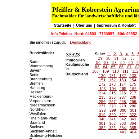
Pfeiffer & Koberstein Agrar
Fachmakler für landwirtschaftliche und lä
Startseite
|
Über uns
|
Impressum & Kontakt
Info-Telefon
Nord: 04503 - 7793957
Süd: 09852 
Sie sind hier /
zurück
:
Deutschland
Bundesländer:
33623
Seite:
1
2
3
4
5
29
30
31
32
33
Immobilien
Baden-
56
57
58
59
60
6
Kaufgesuche
Wuerttemberg
83
84
85
86
87
8
in
Bayern
108
109
110
111
11
Deutschland
Berlin
130
131
132
133
Brandenburg
151
152
153
154
Bremen
172
173
174
175
Hamburg
193
194
195
196
Hessen
214
215
216
217
Mecklenburg-
235
236
237
238
Vorpommern
256
257
258
259
Niedersachsen
277
278
279
280
Nordrhein-
298
299
300
301
Westfalen
319
320
321
322
Rheinland-Pfalz
340
341
342
343
Saarland
361
362
363
364
Sachsen
382
383
384
385
Sachsen-Anhalt
403
404
Schleswig-Holstein