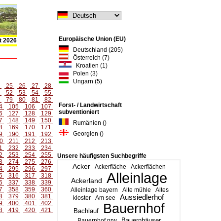
Europäische Union (EU)
t 2026
Deutschland (205)
Österreich (7)
Kroatien (1)
Polen (3)
Ungarn (5)
4
25
26
27
28
1
52
53
54
55
8
79
80
81
82
Forst- / Landwirtschaft
4
105
106
107
subventioniert
6
127
128
129
7
148
149
150
Rumänien ()
8
169
170
171
Georgien ()
9
190
191
192
0
211
212
213
1
232
233
234
2
253
254
255
Unsere häufigsten Suchbegriffe
3
274
275
276
Acker
Ackerfläche
Ackerflächen
4
295
296
297
Alleinlage
5
316
317
318
Ackerland
6
337
338
339
7
358
359
360
Alleinlage bayern
Alte mühle
Altes
8
379
380
381
Aussiedlerhof
kloster
Am see
9
400
401
402
Bauernhof
8
419
420
421
Bachlauf
Bauernhäuser
Bauernhof nrw