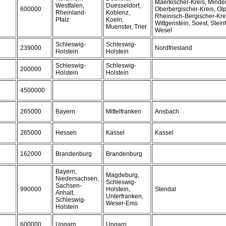
Maerkischer-Kreis, Mind
Westfalen,
Duesseldorf,
600000
Oberbergischer-Kreis, Ol
Rheinland-
Koblenz,
Rheinisch-Bergischer-Kre
Pfalz
Koeln,
Wittgenstein, Soest, Stein
Muenster, Trier
Wesel
Schleswig-
Schleswig-
239000
Nordfriesland
Holstein
Holstein
Schleswig-
Schleswig-
200000
Holstein
Holstein
4500000
265000
Bayern
Mittelfranken
Ansbach
265000
Hessen
Kassel
Kassel
162000
Brandenburg
Brandenburg
Bayern,
Magdeburg,
Niedersachsen,
Schleswig-
Sachsen-
990000
Holstein,
Stendal
Anhalt,
Unterfranken,
Schleswig-
Weser-Ems
Holstein
600000
Ungarn
Ungarn