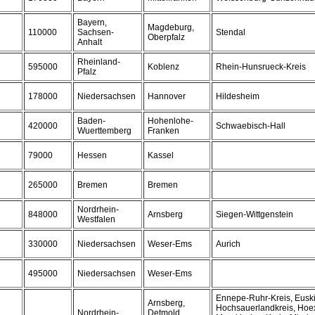
Bayern,
Magdeburg,
110000
Sachsen-
Stendal
Oberpfalz
Anhalt
Rheinland-
595000
Koblenz
Rhein-Hunsrueck-Kreis
Pfalz
178000
Niedersachsen
Hannover
Hildesheim
Baden-
Hohenlohe-
420000
Schwaebisch-Hall
Wuerttemberg
Franken
79000
Hessen
Kassel
265000
Bremen
Bremen
Nordrhein-
848000
Arnsberg
Siegen-Wittgenstein
Westfalen
330000
Niedersachsen
Weser-Ems
Aurich
495000
Niedersachsen
Weser-Ems
Ennepe-Ruhr-Kreis, Euski
Arnsberg,
Hochsauerlandkreis, Hoex
Nordrhein-
Detmold,