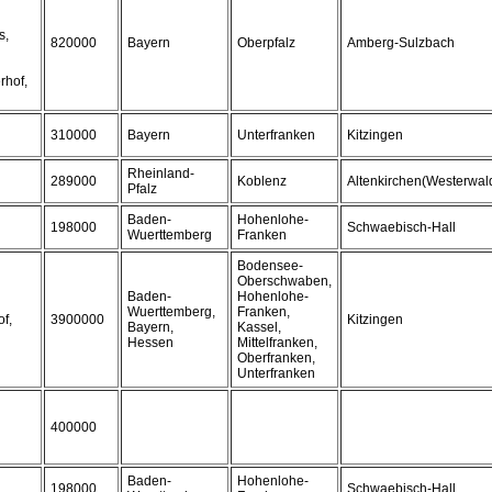
s,
820000
Bayern
Oberpfalz
Amberg-Sulzbach
rhof,
310000
Bayern
Unterfranken
Kitzingen
Rheinland-
289000
Koblenz
Altenkirchen(Westerwal
Pfalz
Baden-
Hohenlohe-
198000
Schwaebisch-Hall
Wuerttemberg
Franken
Bodensee-
Oberschwaben,
Baden-
Hohenlohe-
Wuerttemberg,
Franken,
f,
3900000
Kitzingen
Bayern,
Kassel,
Hessen
Mittelfranken,
Oberfranken,
Unterfranken
400000
Baden-
Hohenlohe-
198000
Schwaebisch-Hall