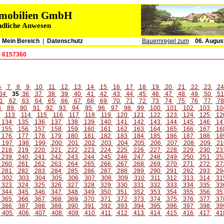
immobilien GmbH
ndliche Anwesen
|
Mein Bereich
|
Datenschutz
Bauernregel zum
06. Augus
- 6157360
6
7
8
9
10
11
12
13
14
15
16
17
18
19
20
21
22
23
2
34
35
36
37
38
39
40
41
42
43
44
45
46
47
48
49
50
5
1
62
63
64
65
66
67
68
69
70
71
72
73
74
75
76
77
7
8
89
90
91
92
93
94
95
96
97
98
99
100
101
102
103
10
2
113
114
115
116
117
118
119
120
121
122
123
124
125
12
134
135
136
137
138
139
140
141
142
143
144
145
146
14
155
156
157
158
159
160
161
162
163
164
165
166
167
16
176
177
178
179
180
181
182
183
184
185
186
187
188
18
197
198
199
200
201
202
203
204
205
206
207
208
209
21
218
219
220
221
222
223
224
225
226
227
228
229
230
23
239
240
241
242
243
244
245
246
247
248
249
250
251
25
260
261
262
263
264
265
266
267
268
269
270
271
272
27
281
282
283
284
285
286
287
288
289
290
291
292
293
29
302
303
304
305
306
307
308
309
310
311
312
313
314
31
323
324
325
326
327
328
329
330
331
332
333
334
335
33
344
345
346
347
348
349
350
351
352
353
354
355
356
35
365
366
367
368
369
370
371
372
373
374
375
376
377
37
386
387
388
389
390
391
392
393
394
395
396
397
398
39
405
406
407
408
409
410
411
412
413
414
415
416
417
41