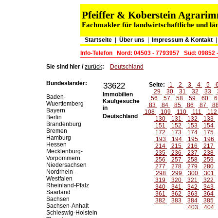
Pfeiffer & Koberstein Agrar
Fachmakler für landwirtschaftliche und lä
Startseite
|
Über uns
|
Impressum & Kontakt
Info-Telefon
Nord: 04503 - 7793957
Süd: 09852 
Sie sind hier /
zurück
:
Deutschland
Bundesländer:
33622
Seite:
1
2
3
4
5
29
30
31
32
33
Immobilien
Baden-
56
57
58
59
60
6
Kaufgesuche
Wuerttemberg
83
84
85
86
87
8
in
Bayern
108
109
110
111
11
Deutschland
Berlin
130
131
132
133
Brandenburg
151
152
153
154
Bremen
172
173
174
175
Hamburg
193
194
195
196
Hessen
214
215
216
217
Mecklenburg-
235
236
237
238
Vorpommern
256
257
258
259
Niedersachsen
277
278
279
280
Nordrhein-
298
299
300
301
Westfalen
319
320
321
322
Rheinland-Pfalz
340
341
342
343
Saarland
361
362
363
364
Sachsen
382
383
384
385
Sachsen-Anhalt
403
404
Schleswig-Holstein