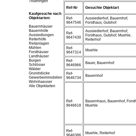
Thueringen
Ref-Nr
Gesuchte Objektart
Kaufgesuche nach
Objektarten:
Ref-
Aussiedlerhof, Bauernhof,
9647546
Forsthaus, Gutshof
Bauernhäuser
Bauernhöfe
Aussiedlerhof, Bauernhof,
Ref-
Aussiedlungen
Forsthaus, Gutshof, Muehle,
9647430
Reiterhöfe
Reiterhof
Reitanlagen
Mühlen
Ref-
Muehle
Forsthäuser
9647314
Landhäuser
Burgen
Ref-
Bauer, Bauernhof
Schlösser
9646966
Wälder
Grundstücke
Ref-
Bauernhof
Gewerbeimmobilien
9646734
Wohnhaeuser
Alle Objektarten
Ref-
Bauernhaus, Bauernhof, Forst
9646618
Muehle
Ref-
Muehle, Reiterhof
9646386