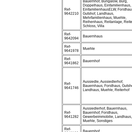
Bauernhof, Bungalow, Burg,
Doppelhaus, Einfamilienhaus,
Ref-
EinfamilienhausELW, Forsthau
9642210
Gutshof, Landhaus,
Mehrfamilienhaus, Muehle,
Reihenhaus, Reitanlage, Reite
Schloss, Villa
Ref-
Bauernhaus
9642094
Ref-
Muehle
9641978
Ref-
Bauernhof
9641862
Aussiedle, Aussiedlerhof,
Ref-
Bauernhaus, Forsthaus, Gutsho
9641746
Landhaus, Muehle, Reiterhof
Aussiedlerhof, Bauernhaus,
Ref-
Bauernhof, Forsthaus,
9641282
Gewerbeimmobilie, Landhaus,
Muehle, Sonstiges
Ref-
Bauernhof