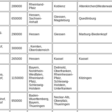
Rheinland-
289000
Koblenz
Altenkirchen(Westerwal
Pfalz
Hessen,
Giessen,
650000
Sachsen-
Quedlinburg
Magdeburg
Anhalt
g,
290000
Hessen
Giessen
Marburg-Biedenkopf
f,
, Kernten,
300000
Oberösterreich
265000
Hessen
Kassel
Kassel
Bayern,
Detmold,
Nordrhein-
Oberfranken,
ha,
Westfalen,
Rheinhessen-
of,
1150000
Rheinland-
Pfalz,
Kitzingen
Pfalz,
Schleswig-
Schleswig-
Holstein,
Holstein
Unterfranken
Baden-
Neckar-Alb,
hof,
Wuerttemberg,
950000
Oberpfalz,
of
Bayern,
Thueringen
Thueringen