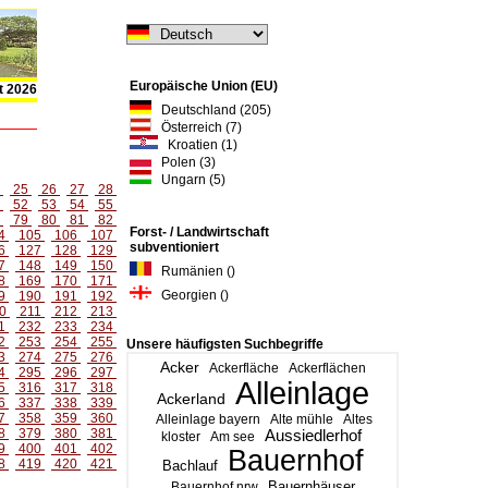
Europäische Union (EU)
t 2026
Deutschland (205)
Österreich (7)
Kroatien (1)
Polen (3)
Ungarn (5)
4
25
26
27
28
1
52
53
54
55
8
79
80
81
82
Forst- / Landwirtschaft
4
105
106
107
subventioniert
6
127
128
129
7
148
149
150
Rumänien ()
8
169
170
171
Georgien ()
9
190
191
192
0
211
212
213
1
232
233
234
2
253
254
255
Unsere häufigsten Suchbegriffe
3
274
275
276
Acker
Ackerfläche
Ackerflächen
4
295
296
297
Alleinlage
5
316
317
318
Ackerland
6
337
338
339
7
358
359
360
Alleinlage bayern
Alte mühle
Altes
8
379
380
381
Aussiedlerhof
kloster
Am see
9
400
401
402
Bauernhof
8
419
420
421
Bachlauf
Bauernhäuser
Bauernhof nrw