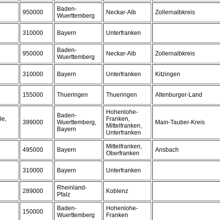
Baden-
950000
Neckar-Alb
Zollernalbkreis
Wuerttemberg
310000
Bayern
Unterfranken
Baden-
950000
Neckar-Alb
Zollernalbkreis
Wuerttemberg
310000
Bayern
Unterfranken
Kitzingen
155000
Thueringen
Thueringen
Altenburger-Land
Hohenlohe-
Baden-
le,
Franken,
399000
Wuerttemberg,
Main-Tauber-Kreis
Mittelfranken,
Bayern
Unterfranken
Mittelfranken,
495000
Bayern
Ansbach
Oberfranken
310000
Bayern
Unterfranken
Rheinland-
289000
Koblenz
Pfalz
Baden-
Hohenlohe-
150000
Wuerttemberg
Franken