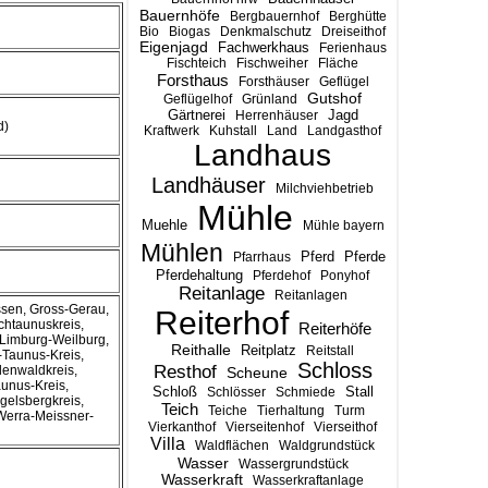
Bauernhöfe
Bergbauernhof
Berghütte
Bio
Biogas
Denkmalschutz
Dreiseithof
Eigenjagd
Fachwerkhaus
Ferienhaus
Fischteich
Fischweiher
Fläche
Forsthaus
Forsthäuser
Geflügel
Gutshof
Geflügelhof
Grünland
Gärtnerei
Jagd
Herrenhäuser
d)
Kraftwerk
Kuhstall
Land
Landgasthof
Landhaus
Landhäuser
Milchviehbetrieb
Mühle
Muehle
Mühle bayern
Mühlen
Pferd
Pferde
Pfarrhaus
Pferdehaltung
Pferdehof
Ponyhof
Reitanlage
Reitanlagen
ssen, Gross-Gerau,
Reiterhof
chtaunuskreis,
Reiterhöfe
, Limburg-Weilburg,
Reithalle
Reitplatz
Reitstall
-Taunus-Kreis,
Schloss
Resthof
enwaldkreis,
Scheune
unus-Kreis,
Stall
Schloß
Schlösser
Schmiede
gelsbergkreis,
Teich
Teiche
Tierhaltung
Turm
Werra-Meissner-
Vierkanthof
Vierseitenhof
Vierseithof
Villa
Waldflächen
Waldgrundstück
Wasser
Wassergrundstück
Wasserkraft
Wasserkraftanlage