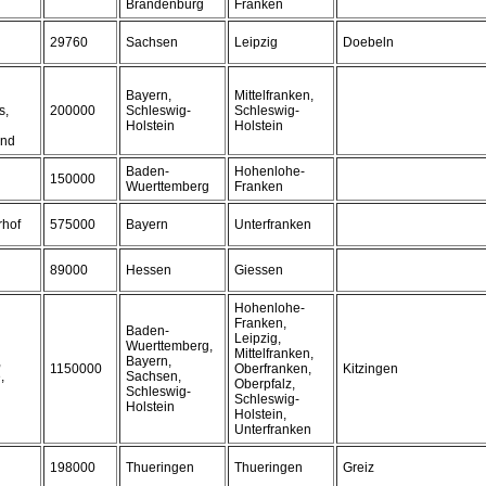
Brandenburg
Franken
29760
Sachsen
Leipzig
Doebeln
Bayern,
Mittelfranken,
s,
200000
Schleswig-
Schleswig-
Holstein
Holstein
and
Baden-
Hohenlohe-
150000
Wuerttemberg
Franken
rhof
575000
Bayern
Unterfranken
89000
Hessen
Giessen
Hohenlohe-
Franken,
Baden-
Leipzig,
Wuerttemberg,
Mittelfranken,
,
Bayern,
1150000
Oberfranken,
Kitzingen
,
Sachsen,
Oberpfalz,
Schleswig-
Schleswig-
Holstein
Holstein,
Unterfranken
198000
Thueringen
Thueringen
Greiz