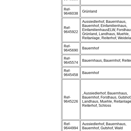
Ref-
Grünland
9646038
Aussiedlerhof, Bauernhaus,
Bauernhof, Einfamilienhaus,
Ref-
EinfamilienhausELW, Forsthau
9645922
Grünland, Landhaus, Muehle,
Reitanlage, Reiterhof, Weidel
Ref-
Bauernhof
9645690
Ref-
Bauernhaus, Bauernhof, Reite
9645574
Ref-
Bauernhof
9645458
, Aussiedlerhof, Bauernhaus,
Ref-
Bauernhof, Forsthaus, Gutshof
9645226
Landhaus, Muehle, Reitanlage
Reiterhof, Schloss
Ref-
Aussiedlerhof, Bauernhaus,
9644994
Bauernhof, Gutshof, Wald