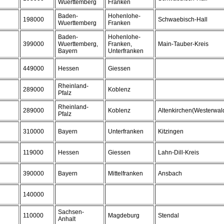
Wuerttemberg
Franken
Baden-
Hohenlohe-
198000
Schwaebisch-Hall
Wuerttemberg
Franken
Baden-
Hohenlohe-
399000
Wuerttemberg,
Franken,
Main-Tauber-Kreis
Bayern
Unterfranken
449000
Hessen
Giessen
Rheinland-
289000
Koblenz
Pfalz
Rheinland-
289000
Koblenz
Altenkirchen(Westerwal
Pfalz
310000
Bayern
Unterfranken
Kitzingen
119000
Hessen
Giessen
Lahn-Dill-Kreis
390000
Bayern
Mittelfranken
Ansbach
140000
Sachsen-
110000
Magdeburg
Stendal
Anhalt