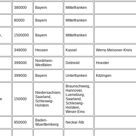
380000
Bayern
Mittelfranken
80000
Bayern
Mittelfranken
e,
1500000
Bayern
Mittelfranken
348000
Hessen
Kassel
Werra-Meissner-Kreis
Nordrhein-
399000
Detmold
Hoexter
Westfalen
399000
Bayern
Unterfranken
Kitzingen
Braunschweig,
Hannover,
Niedersachsen,
Lueneburg,
Saarland,
le
150000
Saarland,
Schleswig-
Schleswig-
Holstein
Holstein,
Weser-Ems
Baden-
950000
Neckar-Alb
Wuerttemberg