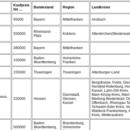
Kaufpreis
Bundesland
Region
Landkreise
bis ...
95000
Bayern
Mittelfranken
Ansbach
Rheinland-
550000
Koblenz
Altenkirchen(Westerwal
Pfalz
380000
Bayern
Mittelfranken
Baden-
Hohenlohe-
150000
Wuerttemberg
Franken
155000
Thueringen
Thueringen
Altenburger-Land
Bergstrasse, Fulda, Gie
Hersfeld-Rotenburg, Ho
Kassel, Lahn-Dill-Kreis
Darmstadt,
Main-Kinzig-Kreis, Main
haus,
220000
Hessen
Giessen,
Marburg-Biedenkopf, Od
Kassel
Offenbach, Rheingau-Ta
Schwalm-Eder-Kreis, Vo
Waldeck-Frankenberg, 
Kreis, Wetteraukreis
Baden-
Brandenburg,
500000
Wuerttemberg,
Hohenlohe-