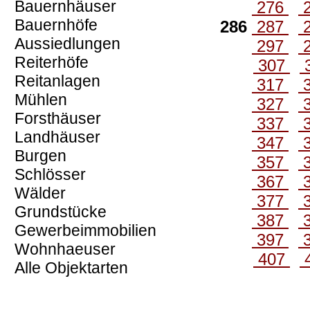
Bauernhäuser
276
Bauernhöfe
286
287
Aussiedlungen
297
Reiterhöfe
307
Reitanlagen
317
Mühlen
327
Forsthäuser
337
Landhäuser
347
Burgen
357
Schlösser
367
Wälder
377
Grundstücke
387
Gewerbeimmobilien
397
Wohnhaeuser
407
Alle Objektarten