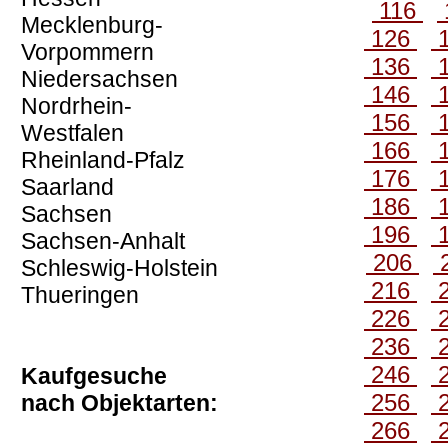
116
Mecklenburg-
126
Vorpommern
136
Niedersachsen
146
Nordrhein-
156
Westfalen
166
Rheinland-Pfalz
176
Saarland
186
Sachsen
196
Sachsen-Anhalt
206
Schleswig-Holstein
216
Thueringen
226
236
246
Kaufgesuche
256
nach Objektarten:
266