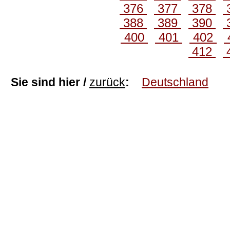
376
377
378
388
389
390
400
401
402
412
Sie sind hier /
zurück
:
Deutschland