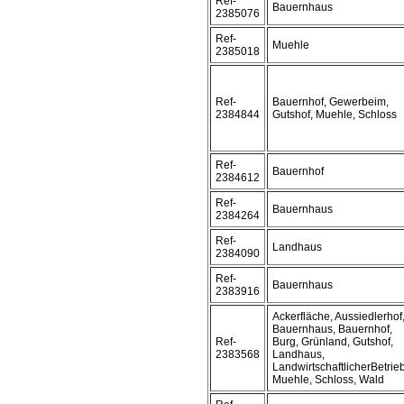
Ref-
Bauernhaus
2385076
Ref-
Muehle
2385018
Ref-
Bauernhof, Gewerbeim,
2384844
Gutshof, Muehle, Schloss
Ref-
Bauernhof
2384612
Ref-
Bauernhaus
2384264
Ref-
Landhaus
2384090
Ref-
Bauernhaus
2383916
Ackerfläche, Aussiedlerhof
Bauernhaus, Bauernhof,
Ref-
Burg, Grünland, Gutshof,
2383568
Landhaus,
LandwirtschaftlicherBetrieb
Muehle, Schloss, Wald