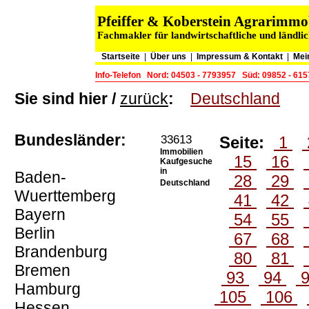
Pfeiffer & Koberstein Agrarimm
Fachmakler für landwirtschaftliche und ländli
Startseite
|
Über uns
|
Impressum & Kontakt
|
Mei
Info-Telefon
Nord: 04503 - 7793957
Süd: 09852 - 61
Sie sind hier /
zurück
:
Deutschland
Bundesländer:
33613
Seite:
1
Immobilien
15
16
Kaufgesuche
in
Baden-
28
29
Deutschland
Wuerttemberg
41
42
Bayern
54
55
Berlin
67
68
Brandenburg
80
81
Bremen
93
94
Hamburg
105
106
Hessen