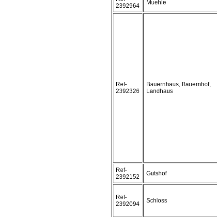
Muehle
2392964
Ref-
Bauernhaus, Bauernhof,
2392326
Landhaus
Ref-
Gutshof
2392152
Ref-
Schloss
2392094