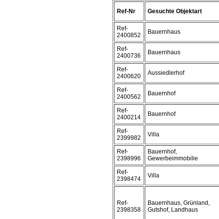
Ref-Nr
Gesuchte Objektart
Ref-
Bauernhaus
2400852
Ref-
Bauernhaus
2400736
Ref-
Aussiedlerhof
2400620
Ref-
Bauernhof
2400562
Ref-
Bauernhof
2400214
Ref-
Villa
2399982
Ref-
Bauernhof,
2398996
Gewerbeimmobilie
Ref-
Villa
2398474
Ref-
Bauernhaus, Grünland,
2398358
Gutshof, Landhaus