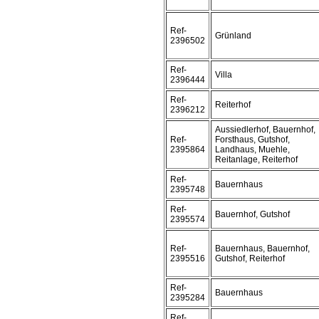
Ref-
Grünland
2396502
Ref-
Villa
2396444
Ref-
Reiterhof
2396212
Aussiedlerhof, Bauernhof,
Ref-
Forsthaus, Gutshof,
2395864
Landhaus, Muehle,
Reitanlage, Reiterhof
Ref-
Bauernhaus
2395748
Ref-
Bauernhof, Gutshof
2395574
Ref-
Bauernhaus, Bauernhof,
2395516
Gutshof, Reiterhof
Ref-
Bauernhaus
2395284
Ref-