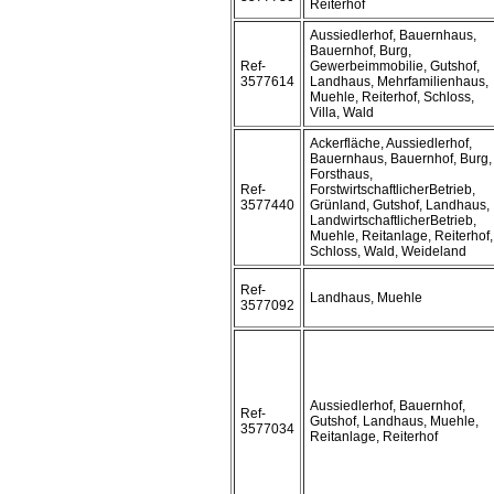
Reiterhof
Aussiedlerhof, Bauernhaus,
Bauernhof, Burg,
Ref-
Gewerbeimmobilie, Gutshof,
3577614
Landhaus, Mehrfamilienhaus,
Muehle, Reiterhof, Schloss,
Villa, Wald
Ackerfläche, Aussiedlerhof,
Bauernhaus, Bauernhof, Burg,
Forsthaus,
Ref-
ForstwirtschaftlicherBetrieb,
3577440
Grünland, Gutshof, Landhaus,
LandwirtschaftlicherBetrieb,
Muehle, Reitanlage, Reiterhof,
Schloss, Wald, Weideland
Ref-
Landhaus, Muehle
3577092
Aussiedlerhof, Bauernhof,
Ref-
Gutshof, Landhaus, Muehle,
3577034
Reitanlage, Reiterhof