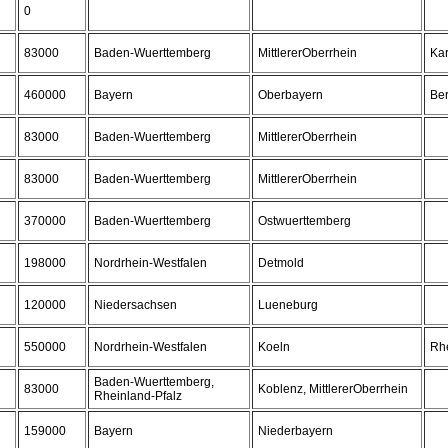
0
83000
Baden-Wuerttemberg
MittlererOberrhein
Kar
460000
Bayern
Oberbayern
Be
83000
Baden-Wuerttemberg
MittlererOberrhein
83000
Baden-Wuerttemberg
MittlererOberrhein
370000
Baden-Wuerttemberg
Ostwuerttemberg
198000
Nordrhein-Westfalen
Detmold
120000
Niedersachsen
Lueneburg
550000
Nordrhein-Westfalen
Koeln
Rhe
Baden-Wuerttemberg,
83000
Koblenz, MittlererOberrhein
Rheinland-Pfalz
159000
Bayern
Niederbayern