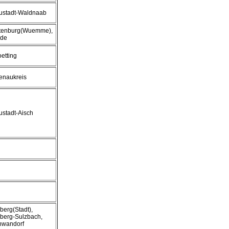
ustadt-Waldnaab
tenburg(Wuemme),
ade
oetting
enaukreis
stadt-Aisch
erg(Stadt),
berg-Sulzbach,
hwandorf