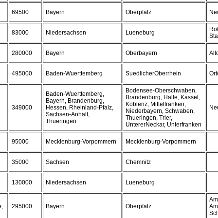
69500
Bayern
Oberpfalz
Ne
Ro
83000
Niedersachsen
Lueneburg
St
280000
Bayern
Oberbayern
Alt
495000
Baden-Wuerttemberg
SuedlicherOberrhein
Ort
Bodensee-Oberschwaben,
Baden-Wuerttemberg,
Brandenburg, Halle, Kassel,
Bayern, Brandenburg,
Koblenz, Mittelfranken,
349000
Hessen, Rheinland-Pfalz,
Neu
Niederbayern, Schwaben,
Sachsen-Anhalt,
Thueringen, Trier,
Thueringen
UntererNeckar, Unterfranken
95000
Mecklenburg-Vorpommern
Mecklenburg-Vorpommern
35000
Sachsen
Chemnitz
130000
Niedersachsen
Lueneburg
Amb
e,
295000
Bayern
Oberpfalz
Am
Sc