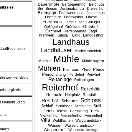
Bauernhöfe
Bergbauernhof
Berghütte
ndkreise
Bio
Biogas
Denkmalschutz
Dreiseithof
Eigenjagd
Fachwerkhaus
Ferienhaus
Fischteich
Fischweiher
Fläche
Forsthaus
Forsthäuser
Geflügel
Gutshof
Geflügelhof
Grünland
Gärtnerei
Jagd
Herrenhäuser
Kraftwerk
Kuhstall
Land
Landgasthof
Landhaus
ndau(Bodensee)
Landhäuser
Milchviehbetrieb
Mühle
Muehle
Mühle bayern
Mühlen
Pferd
Pferde
Pfarrhaus
Pferdehaltung
Pferdehof
Ponyhof
hleswig-Flensburg
Reitanlage
Reitanlagen
Reiterhof
Reiterhöfe
elsbergkreis
Reithalle
Reitplatz
Reitstall
Schloss
Resthof
Scheune
sseldorf(Stadt)
Stall
Schloß
Schlösser
Schmiede
Teich
Teiche
Tierhaltung
Turm
ttmann
Vierkanthof
Vierseitenhof
Vierseithof
Villa
Waldflächen
Waldgrundstück
Wasser
Wassergrundstück
sbach
Wasserkraft
Wasserkraftanlage