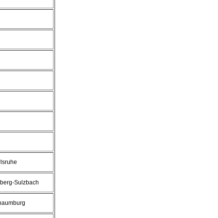
lsruhe
berg-Sulzbach
haumburg