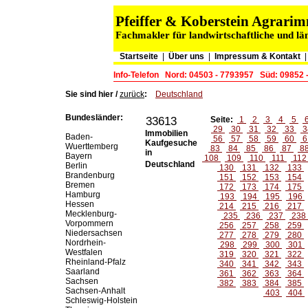
Pfeiffer & Koberstein Agrar
Fachmakler für landwirtschaftliche und lä
Startseite
|
Über uns
|
Impressum & Kontakt
Info-Telefon
Nord: 04503 - 7793957
Süd: 09852 
Sie sind hier /
zurück
:
Deutschland
Bundesländer:
33613
Seite:
1
2
3
4
5
29
30
31
32
33
3
Immobilien
Baden-
56
57
58
59
60
6
Kaufgesuche
Wuerttemberg
83
84
85
86
87
8
in
Bayern
108
109
110
111
11
Deutschland
Berlin
130
131
132
133
Brandenburg
151
152
153
154
Bremen
172
173
174
175
Hamburg
193
194
195
196
Hessen
214
215
216
217
Mecklenburg-
235
236
237
238
Vorpommern
256
257
258
259
Niedersachsen
277
278
279
280
Nordrhein-
298
299
300
301
Westfalen
319
320
321
322
Rheinland-Pfalz
340
341
342
343
Saarland
361
362
363
364
Sachsen
382
383
384
385
Sachsen-Anhalt
403
404
Schleswig-Holstein