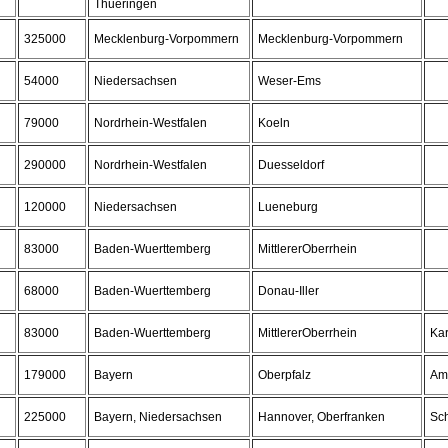
Thueringen
325000
Mecklenburg-Vorpommern
Mecklenburg-Vorpommern
54000
Niedersachsen
Weser-Ems
79000
Nordrhein-Westfalen
Koeln
290000
Nordrhein-Westfalen
Duesseldorf
120000
Niedersachsen
Lueneburg
83000
Baden-Wuerttemberg
MittlererOberrhein
68000
Baden-Wuerttemberg
Donau-Iller
83000
Baden-Wuerttemberg
MittlererOberrhein
Kar
179000
Bayern
Oberpfalz
Am
225000
Bayern, Niedersachsen
Hannover, Oberfranken
Sc