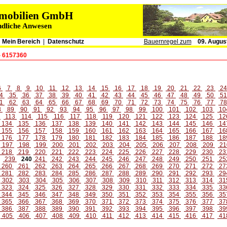
immobilien GmbH
ndliche Anwesen
|
Mein Bereich
|
Datenschutz
Bauernregel zum
09. Augus
- 6157360
6
7
8
9
10
11
12
13
14
15
16
17
18
19
20
21
22
23
2
4
35
36
37
38
39
40
41
42
43
44
45
46
47
48
49
50
5
1
62
63
64
65
66
67
68
69
70
71
72
73
74
75
76
77
7
8
89
90
91
92
93
94
95
96
97
98
99
100
101
102
103
10
2
113
114
115
116
117
118
119
120
121
122
123
124
125
12
134
135
136
137
138
139
140
141
142
143
144
145
146
14
155
156
157
158
159
160
161
162
163
164
165
166
167
16
176
177
178
179
180
181
182
183
184
185
186
187
188
18
197
198
199
200
201
202
203
204
205
206
207
208
209
21
218
219
220
221
222
223
224
225
226
227
228
229
230
23
239
240
241
242
243
244
245
246
247
248
249
250
251
25
260
261
262
263
264
265
266
267
268
269
270
271
272
27
281
282
283
284
285
286
287
288
289
290
291
292
293
29
302
303
304
305
306
307
308
309
310
311
312
313
314
31
323
324
325
326
327
328
329
330
331
332
333
334
335
33
344
345
346
347
348
349
350
351
352
353
354
355
356
35
365
366
367
368
369
370
371
372
373
374
375
376
377
37
386
387
388
389
390
391
392
393
394
395
396
397
398
39
405
406
407
408
409
410
411
412
413
414
415
416
417
41