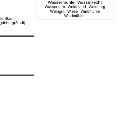
Wassermühle
Wasserrecht
Wasserturm
Weideland
Weinberg
Weingut
Wiese
Windmühle
Windmühlen
le(Stadt),
gdeburg(Stadt)