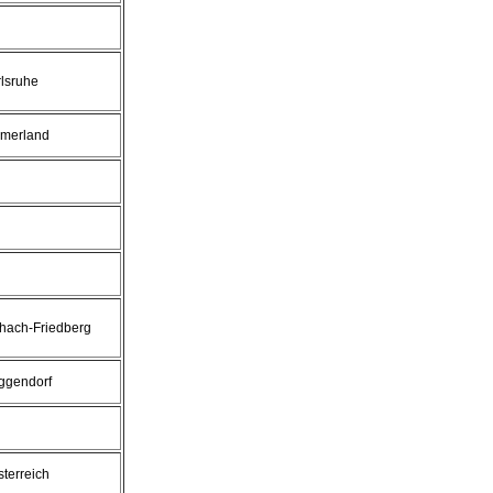
lsruhe
merland
hach-Friedberg
ggendorf
terreich