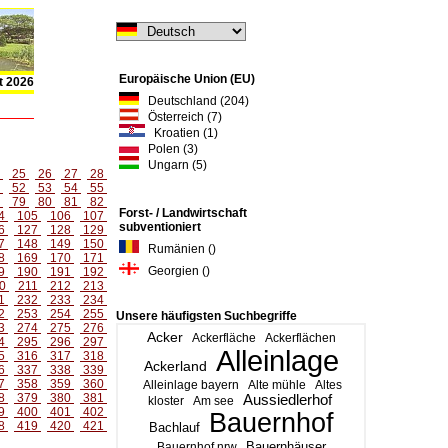
Europäische Union (EU)
t 2026
Deutschland (204)
Österreich (7)
Kroatien (1)
Polen (3)
Ungarn (5)
4
25
26
27
28
1
52
53
54
55
8
79
80
81
82
Forst- / Landwirtschaft
4
105
106
107
subventioniert
6
127
128
129
7
148
149
150
Rumänien ()
8
169
170
171
Georgien ()
9
190
191
192
0
211
212
213
1
232
233
234
2
253
254
255
Unsere häufigsten Suchbegriffe
3
274
275
276
Acker
Ackerfläche
Ackerflächen
4
295
296
297
Alleinlage
5
316
317
318
Ackerland
6
337
338
339
7
358
359
360
Alleinlage bayern
Alte mühle
Altes
8
379
380
381
Aussiedlerhof
kloster
Am see
9
400
401
402
Bauernhof
8
419
420
421
Bachlauf
Bauernhäuser
Bauernhof nrw