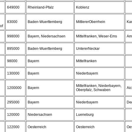
649000
Rheinland-Pfalz
Koblenz
83000
Baden-Wuerttemberg
MittlererOberrhein
Kar
of
998000
Bayern, Niedersachsen
Mittelfranken, Weser-Ems
Am
895000
Baden-Wuerttemberg
UntererNeckar
98000
Bayern
Mittelfranken
130000
Bayern
Niederbayern
Mittelfranken, Niederbayern,
1200000
Bayern
Aic
Oberpfalz, Schwaben
295000
Bayern
Niederbayern
De
120000
Niedersachsen
Lueneburg
122000
Oesterreich
Oesterreich
Oes