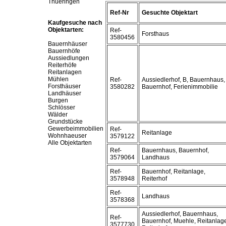
Thueringen
Ref-Nr
Gesuchte Objektart
Kaufgesuche nach
Objektarten:
Ref-
Forsthaus
3580456
Bauernhäuser
Bauernhöfe
Aussiedlungen
Reiterhöfe
Reitanlagen
Mühlen
Ref-
Aussiedlerhof, B, Bauernhaus,
Forsthäuser
3580282
Bauernhof, Ferienimmobilie
Landhäuser
Burgen
Schlösser
Wälder
Grundstücke
Gewerbeimmobilien
Ref-
Reitanlage
Wohnhaeuser
3579122
Alle Objektarten
Ref-
Bauernhaus, Bauernhof,
3579064
Landhaus
Ref-
Bauernhof, Reitanlage,
3578948
Reiterhof
Ref-
Landhaus
3578368
Aussiedlerhof, Bauernhaus,
Ref-
Bauernhof, Muehle, Reitanlag
3577730