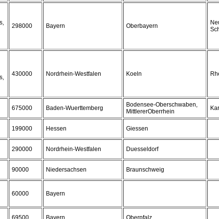
s,
Ne
298000
Bayern
Oberbayern
Sc
430000
Nordrhein-Westfalen
Koeln
Rhe
s,
Bodensee-Oberschwaben,
675000
Baden-Wuerttemberg
Kar
MittlererOberrhein
199000
Hessen
Giessen
290000
Nordrhein-Westfalen
Duesseldorf
90000
Niedersachsen
Braunschweig
60000
Bayern
69500
Bayern
Oberpfalz