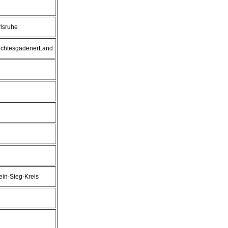
lsruhe
rchtesgadenerLand
in-Sieg-Kreis