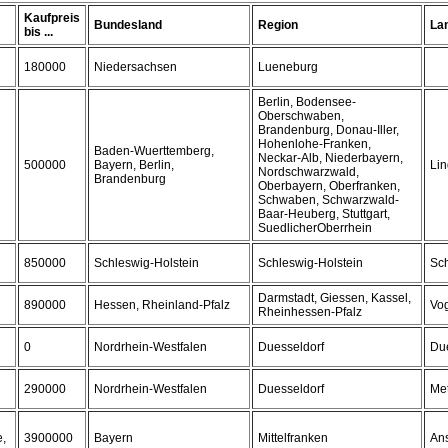
Kaufpreis
Bundesland
Region
La
bis ...
180000
Niedersachsen
Lueneburg
Berlin, Bodensee-
Oberschwaben,
Brandenburg, Donau-Iller,
Hohenlohe-Franken,
Baden-Wuerttemberg,
Neckar-Alb, Niederbayern,
500000
Bayern, Berlin,
Li
Nordschwarzwald,
Brandenburg
Oberbayern, Oberfranken,
Schwaben, Schwarzwald-
Baar-Heuberg, Stuttgart,
SuedlicherOberrhein
850000
Schleswig-Holstein
Schleswig-Holstein
Sc
Darmstadt, Giessen, Kassel,
890000
Hessen, Rheinland-Pfalz
Vog
Rheinhessen-Pfalz
0
Nordrhein-Westfalen
Duesseldorf
Due
290000
Nordrhein-Westfalen
Duesseldorf
Me
e,
3900000
Bayern
Mittelfranken
An