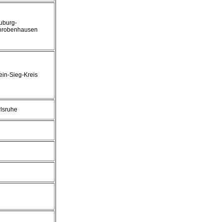
uburg-
hrobenhausen
in-Sieg-Kreis
lsruhe