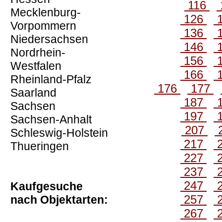
116
Mecklenburg-
126
Vorpommern
136
Niedersachsen
146
Nordrhein-
156
Westfalen
166
Rheinland-Pfalz
176
177
Saarland
187
Sachsen
197
Sachsen-Anhalt
207
Schleswig-Holstein
217
Thueringen
227
237
247
Kaufgesuche
257
nach Objektarten:
267