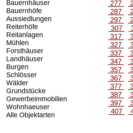
Bauernhäuser
277
Bauernhöfe
287
Aussiedlungen
297
Reiterhöfe
307
Reitanlagen
317
Mühlen
327
Forsthäuser
337
Landhäuser
347
Burgen
357
Schlösser
367
Wälder
377
Grundstücke
387
Gewerbeimmobilien
397
Wohnhaeuser
407
Alle Objektarten