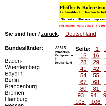
Pfeiffer & Koberste
Fachmakler für landwirtschaf
Startseite
|
Über uns
|
Impress
Info-Telefon
Nord: 04503 - 779395
Sie sind hier /
zurück
:
Deutschland
Bundesländer:
33615
Seite:
1
Immobilien
15
16
Kaufgesuche
in
Baden-
28
29
Deutschland
Wuerttemberg
41
42
Bayern
54
55
Berlin
67
68
Brandenburg
80
81
Bremen
93
94
Hamburg
105
106
Hessen