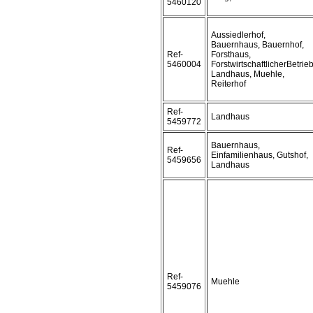
5460120
Aussiedlerhof,
Bauernhaus, Bauernhof,
Ref-
Forsthaus,
5460004
ForstwirtschaftlicherBetrieb
Landhaus, Muehle,
Reiterhof
Ref-
Landhaus
5459772
Bauernhaus,
Ref-
Einfamilienhaus, Gutshof,
5459656
Landhaus
Ref-
Muehle
5459076