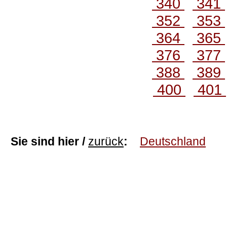
340
341
352
353
364
365
376
377
388
389
400
401
Sie sind hier /
zurück
:
Deutschland