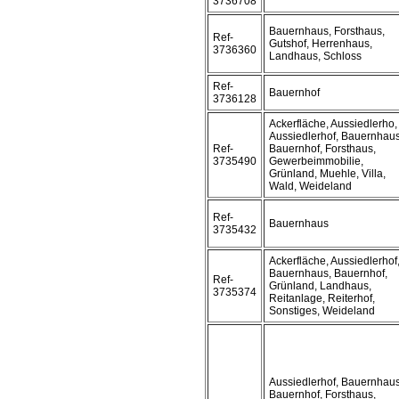
3736708
Bauernhaus, Forsthaus,
Ref-
Gutshof, Herrenhaus,
3736360
Landhaus, Schloss
Ref-
Bauernhof
3736128
Ackerfläche, Aussiedlerho,
Aussiedlerhof, Bauernhaus
Ref-
Bauernhof, Forsthaus,
3735490
Gewerbeimmobilie,
Grünland, Muehle, Villa,
Wald, Weideland
Ref-
Bauernhaus
3735432
Ackerfläche, Aussiedlerhof
Bauernhaus, Bauernhof,
Ref-
Grünland, Landhaus,
3735374
Reitanlage, Reiterhof,
Sonstiges, Weideland
Aussiedlerhof, Bauernhaus
Bauernhof, Forsthaus,