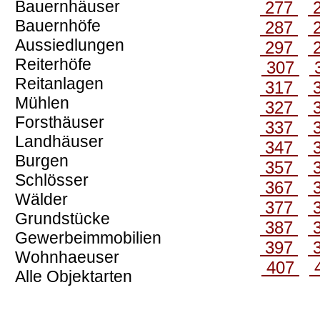
Bauernhäuser
277
Bauernhöfe
287
Aussiedlungen
297
Reiterhöfe
307
Reitanlagen
317
Mühlen
327
Forsthäuser
337
Landhäuser
347
Burgen
357
Schlösser
367
Wälder
377
Grundstücke
387
Gewerbeimmobilien
397
Wohnhaeuser
407
Alle Objektarten