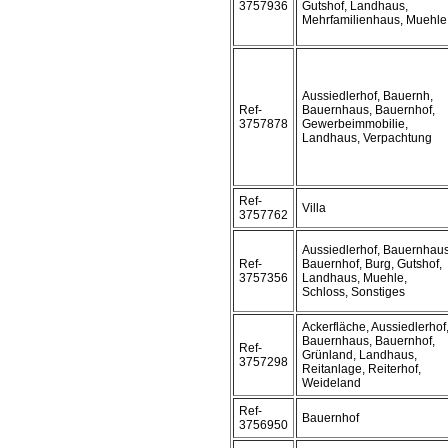
3757936
Gutshof, Landhaus,
Mehrfamilienhaus, Muehle
Aussiedlerhof, Bauernh,
Ref-
Bauernhaus, Bauernhof,
3757878
Gewerbeimmobilie,
Landhaus, Verpachtung
Ref-
Villa
3757762
Aussiedlerhof, Bauernhaus
Ref-
Bauernhof, Burg, Gutshof,
3757356
Landhaus, Muehle,
Schloss, Sonstiges
Ackerfläche, Aussiedlerhof
Bauernhaus, Bauernhof,
Ref-
Grünland, Landhaus,
3757298
Reitanlage, Reiterhof,
Weideland
Ref-
Bauernhof
3756950