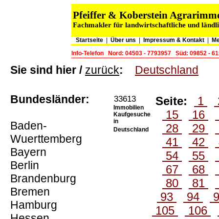
Pfeiffer & Koberstein Agrarim
Fachmakler für landwirtschaftliche und länd
Startseite
|
Über uns
|
Impressum & Kontakt
|
Me
Info-Telefon
Nord: 04503 - 7793957
Süd: 09852 - 6
Sie sind hier /
zurück
:
Deutschland
Bundesländer:
33613
Seite:
1
Immobilien
15
16
Kaufgesuche
in
Baden-
28
29
Deutschland
Wuerttemberg
41
42
Bayern
54
55
Berlin
67
68
Brandenburg
80
81
Bremen
93
94
Hamburg
105
106
Hessen