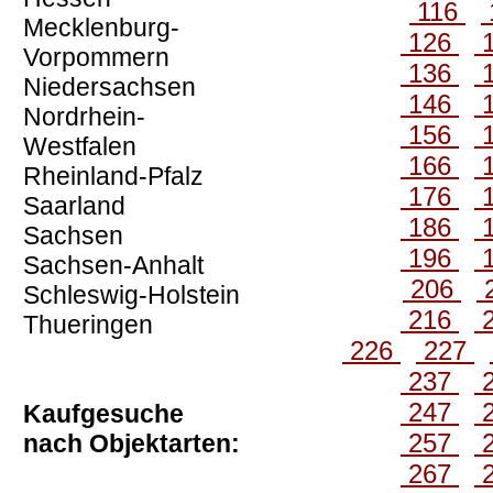
116
Mecklenburg-
126
Vorpommern
136
Niedersachsen
146
Nordrhein-
156
Westfalen
166
Rheinland-Pfalz
176
Saarland
186
Sachsen
196
Sachsen-Anhalt
206
Schleswig-Holstein
216
Thueringen
226
227
237
247
Kaufgesuche
257
nach Objektarten:
267