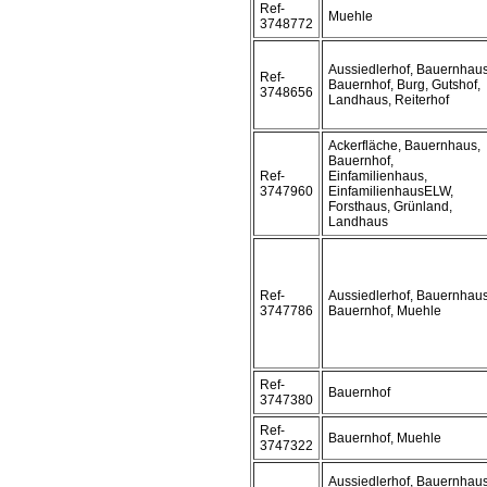
Ref-
Muehle
3748772
Aussiedlerhof, Bauernhaus
Ref-
Bauernhof, Burg, Gutshof,
3748656
Landhaus, Reiterhof
Ackerfläche, Bauernhaus,
Bauernhof,
Ref-
Einfamilienhaus,
3747960
EinfamilienhausELW,
Forsthaus, Grünland,
Landhaus
Ref-
Aussiedlerhof, Bauernhaus
3747786
Bauernhof, Muehle
Ref-
Bauernhof
3747380
Ref-
Bauernhof, Muehle
3747322
Aussiedlerhof, Bauernhaus