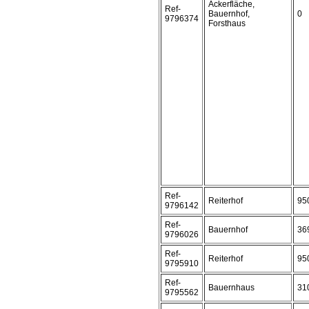
Ackerfläche,
Ref-
Bauernhof,
0
9796374
Forsthaus
Ref-
Reiterhof
95
9796142
Ref-
Bauernhof
36
9796026
Ref-
Reiterhof
95
9795910
Ref-
Bauernhaus
31
9795562