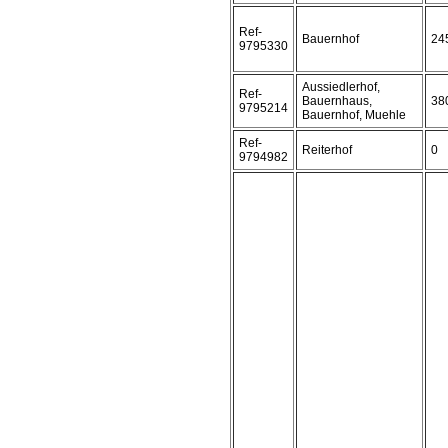
Ref-
Bauernhof
24
9795330
Aussiedlerhof,
Ref-
Bauernhaus,
38
9795214
Bauernhof, Muehle
Ref-
Reiterhof
0
9794982