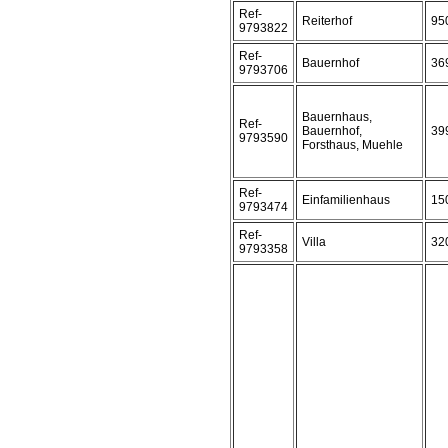
Ref-
Reiterhof
95
9793822
Ref-
Bauernhof
36
9793706
Bauernhaus,
Ref-
Bauernhof,
39
9793590
Forsthaus, Muehle
Ref-
Einfamilienhaus
15
9793474
Ref-
Villa
32
9793358