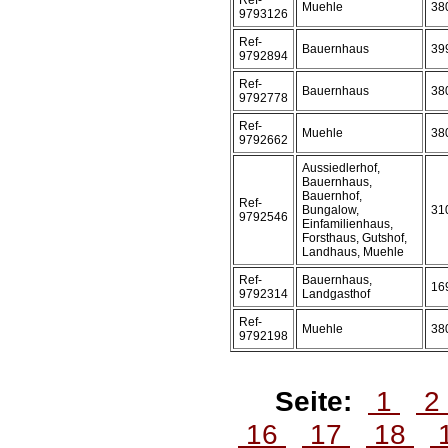
Ref-
Muehle
38
9793126
Ref-
Bauernhaus
39
9792894
Ref-
Bauernhaus
38
9792778
Ref-
Muehle
38
9792662
Aussiedlerhof,
Bauernhaus,
Bauernhof,
Ref-
Bungalow,
31
9792546
Einfamilienhaus,
Forsthaus, Gutshof,
Landhaus, Muehle
Ref-
Bauernhaus,
16
9792314
Landgasthof
Ref-
Muehle
38
9792198
Seite:
1
2
16
17
18