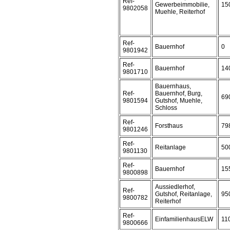
Ref-
Gewerbeimmobilie,
15
9802058
Muehle, Reiterhof
Ref-
Bauernhof
0
9801942
Ref-
Bauernhof
14
9801710
Bauernhaus,
Ref-
Bauernhof, Burg,
69
9801594
Gutshof, Muehle,
Schloss
Ref-
Forsthaus
79
9801246
Ref-
Reitanlage
50
9801130
Ref-
Bauernhof
15
9800898
Aussiedlerhof,
Ref-
Gutshof, Reitanlage,
95
9800782
Reiterhof
Ref-
EinfamilienhausELW
11
9800666