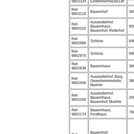
9803334
EinfamilienhausELW
Ref-
Bauernhof
36
9803218
Aussiedlerhof,
Ref-
Bauernhaus,
95
9803102
Bauernhof, Reiterhof
Ref-
Schloss
69
9802986
Ref-
Schloss
69
9802870
Ref-
Bauernhaus
38
9802638
Aussiedlerhof, Burg,
Ref-
Gewerbeimmobilie,
38
9802406
Muehle
Aussiedlerhof,
Ref-
Bauernhaus,
20
9802290
Bauernhof, Muehle
Ref-
Bauernhaus,
79
9802174
Forsthaus
Bauernhof,