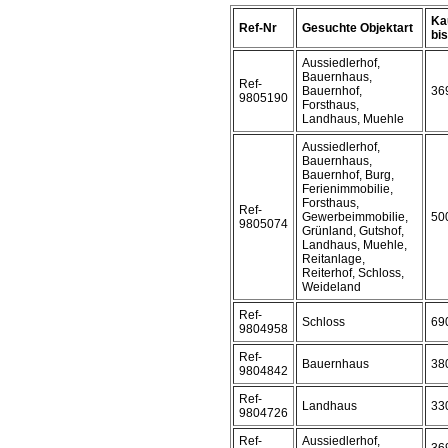
Ka
Ref-Nr
Gesuchte Objektart
bis 
Aussiedlerhof,
Bauernhaus,
Ref-
Bauernhof,
36
9805190
Forsthaus,
Landhaus, Muehle
Aussiedlerhof,
Bauernhaus,
Bauernhof, Burg,
Ferienimmobilie,
Forsthaus,
Ref-
Gewerbeimmobilie,
50
9805074
Grünland, Gutshof,
Landhaus, Muehle,
Reitanlage,
Reiterhof, Schloss,
Weideland
Ref-
Schloss
69
9804958
Ref-
Bauernhaus
38
9804842
Ref-
Landhaus
33
9804726
Ref-
Aussiedlerhof,