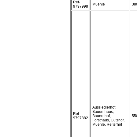
Ref-
Muehle
38
9797998
Aussiedlerhof,
Bauernhaus,
Ref-
Bauernhof,
55
9797882
Forsthaus, Gutshof,
Muehle, Reiterhof