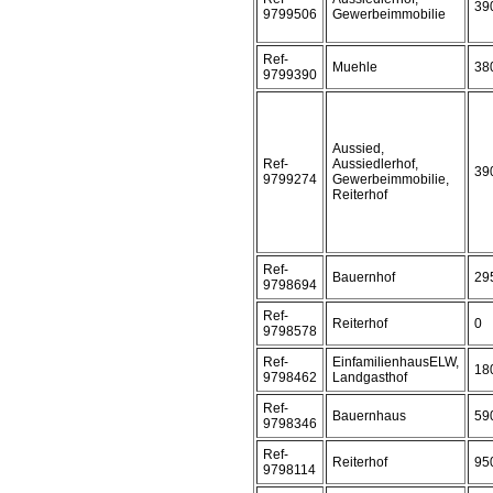
39
9799506
Gewerbeimmobilie
Ref-
Muehle
38
9799390
Aussied,
Ref-
Aussiedlerhof,
39
9799274
Gewerbeimmobilie,
Reiterhof
Ref-
Bauernhof
29
9798694
Ref-
Reiterhof
0
9798578
Ref-
EinfamilienhausELW,
18
9798462
Landgasthof
Ref-
Bauernhaus
59
9798346
Ref-
Reiterhof
95
9798114