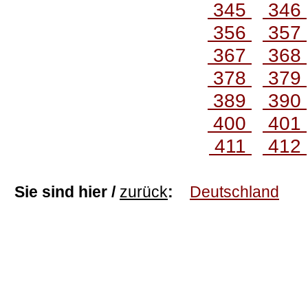
345
346
356
357
367
368
378
379
389
390
400
401
411
412
Sie sind hier /
zurück
:
Deutschland