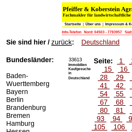
Pfeiffer & Koberstein A
Fachmakler für landwirtschaftliche
Startseite
|
Über uns
|
Impressum & K
Info-Telefon
Nord: 04503 - 7793957
Süd:
Sie sind hier /
zurück
:
Deutschland
Bundesländer:
33613
Seite:
1
Immobilien
15
16
Kaufgesuche
in
Baden-
28
29
Deutschland
Wuerttemberg
41
42
Bayern
54
55
Berlin
67
68
Brandenburg
80
81
Bremen
93
94
Hamburg
105
106
Hessen