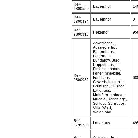
Ref-
Bauernhof
14
9800550
Ref-
Bauernhof
0
9800434
Ref-
Reiterhof
95
9800318
Ackerfläche,
Aussiedlerhof,
Bauernhaus,
Bauernhof,
Bungalow, Burg,
Doppelhaus,
Einfamilienhaus,
Ferienimmobilie,
Ref-
Forsthaus,
68
9800086
Gewerbeimmobilie,
Grünland, Gutshof,
Landhaus,
Mehrfamilienhaus,
Muehle, Reitanlage,
Schloss, Sonstiges,
Villa, Wald,
Weideland
Ref-
Landhaus
49
9799738
Ref-
Aussiedlerhof,