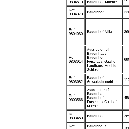
36
9804610
Bauernhof, Muehle
Ref-
Bauernhof
32
9804378
Ref-
Bauernhof, Villa
36
9804030
Aussiedlerhof,
Bauernhaus,
Ref-
Bauernhof,
69
9803914
Forsthaus, Gutshof,
Landhaus, Muehle,
Schloss
Ref-
Bauernhof,
11
9803682
Gewerbeimmobilie
Aussiedlerhof,
Bauernhaus,
Ref-
Bauernhof,
45
9803566
Forsthaus, Gutshof,
Muehle
Ref-
Bauernhof
36
9803450
Ref-
Bauernhaus,
18