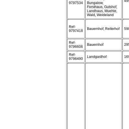
49
9797534
Bungalow,
Forsthaus, Gutshof,
Landhaus, Muehle,
Wald, Weideland
Ref-
Bauernhof, Reiterhof
59
9797418
Ref-
Bauernhof
29
9796606
Ref-
Landgasthof
16
9796490