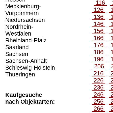
116
Mecklenburg-
126
Vorpommern
136
Niedersachsen
146
Nordrhein-
156
Westfalen
166
Rheinland-Pfalz
176
Saarland
186
Sachsen
196
Sachsen-Anhalt
206
Schleswig-Holstein
216
Thueringen
226
236
246
Kaufgesuche
256
nach Objektarten:
266