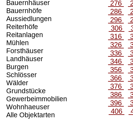
Bauernhäuser
276
Bauernhöfe
286
Aussiedlungen
296
Reiterhöfe
306
Reitanlagen
316
Mühlen
326
Forsthäuser
336
Landhäuser
346
Burgen
356
Schlösser
366
Wälder
376
Grundstücke
386
Gewerbeimmobilien
396
Wohnhaeuser
406
Alle Objektarten