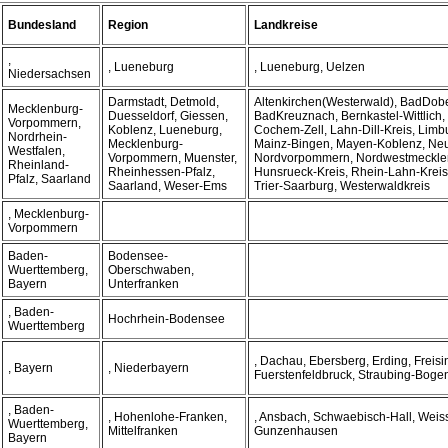
Bundesland
Region
Landkreise
,
, Lueneburg
, Lueneburg, Uelzen
Niedersachsen
Darmstadt, Detmold,
Altenkirchen(Westerwald), BadDob
Mecklenburg-
Duesseldorf, Giessen,
BadKreuznach, Bernkastel-Wittlich, 
Vorpommern,
Koblenz, Lueneburg,
Cochem-Zell, Lahn-Dill-Kreis, Limb
Nordrhein-
Mecklenburg-
Mainz-Bingen, Mayen-Koblenz, Ne
Westfalen,
Vorpommern, Muenster,
Nordvorpommern, Nordwestmecklen
Rheinland-
Rheinhessen-Pfalz,
Hunsrueck-Kreis, Rhein-Lahn-Kreis,
Pfalz, Saarland
Saarland, Weser-Ems
Trier-Saarburg, Westerwaldkreis
, Mecklenburg-
Vorpommern
Baden-
Bodensee-
Wuerttemberg,
Oberschwaben,
Bayern
Unterfranken
, Baden-
Hochrhein-Bodensee
Wuerttemberg
, Dachau, Ebersberg, Erding, Freisi
, Bayern
, Niederbayern
Fuerstenfeldbruck, Straubing-Boge
, Baden-
, Hohenlohe-Franken,
, Ansbach, Schwaebisch-Hall, Weis
Wuerttemberg,
Mittelfranken
Gunzenhausen
Bayern