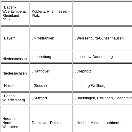
, Baden-
Wuerttemberg,
Koblenz, Rheinhessen-
Rheinland-
Pfalz
Pfalz
, Bayern
, Mittelfranken
, Weissenburg-Gunzenhausen
,
, Lueneburg
, Luechow-Dannenberg
Niedersachsen
,
, Hannover
, Diepholz
Niedersachsen
, Hessen
, Giessen
, Limburg-Weilburg
, Baden-
, Stuttgart
, Boeblingen, Esslingen, Goepping
Wuerttemberg
Hessen,
Nordrhein-
Darmstadt, Detmold
, Herford, Minden-Luebbecke
Westfalen