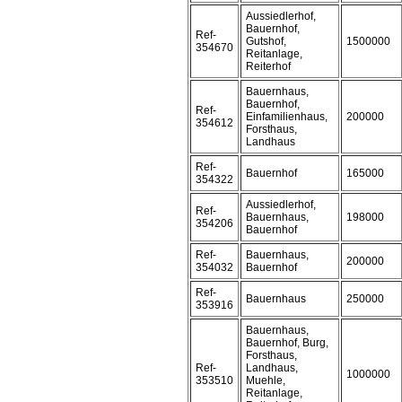
Aussiedlerhof,
Bauernhof,
Ref-
Gutshof,
1500000
354670
Reitanlage,
Reiterhof
Bauernhaus,
Bauernhof,
Ref-
Einfamilienhaus,
200000
354612
Forsthaus,
Landhaus
Ref-
Bauernhof
165000
354322
Aussiedlerhof,
Ref-
Bauernhaus,
198000
354206
Bauernhof
Ref-
Bauernhaus,
200000
354032
Bauernhof
Ref-
Bauernhaus
250000
353916
Bauernhaus,
Bauernhof, Burg,
Forsthaus,
Ref-
Landhaus,
1000000
353510
Muehle,
Reitanlage,