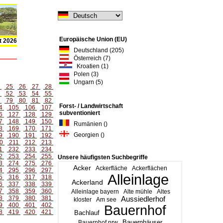
Europäische Union (EU)
t 2026
Deutschland (205)
Österreich (7)
Kroatien (1)
Polen (3)
Ungarn (5)
4
25
26
27
28
1
52
53
54
55
8
79
80
81
82
Forst- / Landwirtschaft
4
105
106
107
subventioniert
6
127
128
129
7
148
149
150
Rumänien ()
8
169
170
171
Georgien ()
9
190
191
192
0
211
212
213
1
232
233
234
2
253
254
255
Unsere häufigsten Suchbegriffe
3
274
275
276
Acker
Ackerfläche
Ackerflächen
4
295
296
297
Alleinlage
5
316
317
318
Ackerland
6
337
338
339
7
358
359
360
Alleinlage bayern
Alte mühle
Altes
8
379
380
381
Aussiedlerhof
kloster
Am see
9
400
401
402
Bauernhof
8
419
420
421
Bachlauf
Bauernhäuser
Bauernhof nrw