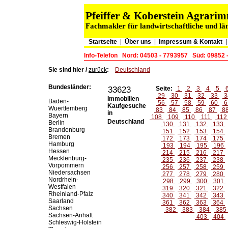
Pfeiffer & Koberstein Agrar
Fachmakler für landwirtschaftliche und lä
Startseite
|
Über uns
|
Impressum & Kontakt
Info-Telefon
Nord: 04503 - 7793957
Süd: 09852 
Sie sind hier /
zurück
:
Deutschland
Bundesländer:
33623
Seite:
1
2
3
4
5
29
30
31
32
33
3
Immobilien
Baden-
56
57
58
59
60
6
Kaufgesuche
Wuerttemberg
83
84
85
86
87
8
in
Bayern
108
109
110
111
11
Deutschland
Berlin
130
131
132
133
Brandenburg
151
152
153
154
Bremen
172
173
174
175
Hamburg
193
194
195
196
Hessen
214
215
216
217
Mecklenburg-
235
236
237
238
Vorpommern
256
257
258
259
Niedersachsen
277
278
279
280
Nordrhein-
298
299
300
301
Westfalen
319
320
321
322
Rheinland-Pfalz
340
341
342
343
Saarland
361
362
363
364
Sachsen
382
383
384
385
Sachsen-Anhalt
403
404
Schleswig-Holstein